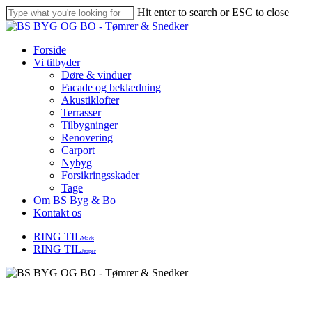
Skip
Hit enter to search or ESC to close
to
Close
main
Search
content
Menu
Forside
Vi tilbyder
Døre & vinduer
Facade og beklædning
Akustiklofter
Terrasser
Tilbygninger
Renovering
Carport
Nybyg
Forsikringsskader
Tage
Om BS Byg & Bo
Kontakt os
RING TIL
Mads
RING TIL
Jesper