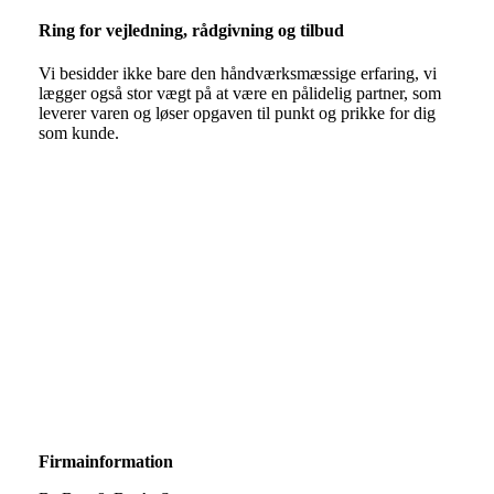
Ring for vejledning, rådgivning og tilbud
Vi besidder ikke bare den håndværksmæssige erfaring, vi
lægger også stor vægt på at være en pålidelig partner, som
leverer varen og løser opgaven til punkt og prikke for dig
som kunde.
Kontakt os her og vi vender tilbage til dig hurtigst
muligt.
​Firmainformation