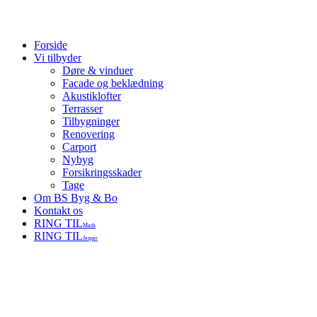
Close
Forside
Menu
Vi tilbyder
Døre & vinduer
Facade og beklædning
Akustiklofter
Terrasser
Tilbygninger
Renovering
Carport
Nybyg
Forsikringsskader
Tage
Om BS Byg & Bo
Kontakt os
RING TIL
Mads
RING TIL
Jesper