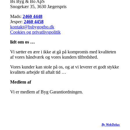
Bs Byg & Bo ApS​
Snogekær 35, 3630 Jægerspris
​Mads:
2460 4448
Jesper:
2460 4458
kontakt@bsbygogbo.dk
Cookies og privatlivspolitik
lidt om os …
Vi sætter en ære i ikke at gå på kompromis med kvaliteten
af vores håndværk og vores kunders tilfredshed.
​Vores kunder kan stole på os, og at vi leverer et godt stykke
kvalitets arbejde til aftalt tid …
Medlem af
​Vi er medlem af Byg Garantiordningen.
By WebDelux