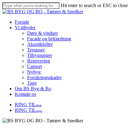
Skip
Hit enter to search or ESC to close
to
Close
main
Search
content
Menu
Forside
Vi tilbyder
Døre & vinduer
Facade og beklædning
Akustiklofter
Terrasser
Tilbygninger
Renovering
Carport
Nybyg
Forsikringsskader
Tage
Om BS Byg & Bo
Kontakt os
RING TIL
Mads
RING TIL
Jesper