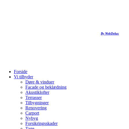
By WebDelux
Close
Forside
Menu
Vi tilbyder
Døre & vinduer
Facade og beklædning
Akustiklofter
Terrasser
Tilbygninger
Renovering
Carport
Nybyg
Forsikringsskader
Tage