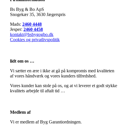
Bs Byg & Bo ApS​
Snogekær 35, 3630 Jægerspris
​Mads:
2460 4448
Jesper:
2460 4458
kontakt@bsbygogbo.dk
Cookies og privatlivspolitik
lidt om os …
Vi sætter en ære i ikke at gå på kompromis med kvaliteten
af vores håndværk og vores kunders tilfredshed.
​Vores kunder kan stole på os, og at vi leverer et godt stykke
kvalitets arbejde til aftalt tid …
Medlem af
​Vi er medlem af Byg Garantiordningen.