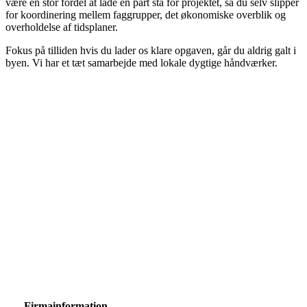
være en stor fordel at lade én part stå for projektet, så du selv slipper
for koordinering mellem faggrupper, det økonomiske overblik og
overholdelse af tidsplaner.
​Fokus på tilliden hvis du lader os klare opgaven, går du aldrig galt i
byen. Vi har et tæt samarbejde med lokale dygtige håndværker.
Kontakt os her og vi vender tilbage til dig hurtigst
muligt.
​Firmainformation