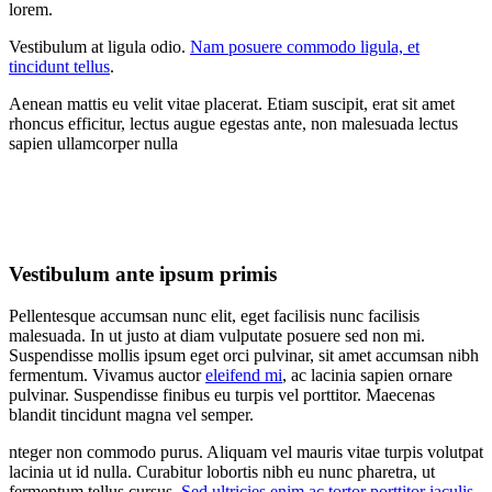
lorem.
Vestibulum at ligula odio.
Nam posuere commodo ligula, et
tincidunt tellus
.
Aenean mattis eu velit vitae placerat. Etiam suscipit, erat sit amet
rhoncus efficitur, lectus augue egestas ante, non malesuada lectus
sapien ullamcorper nulla
Vestibulum ante ipsum primis
Pellentesque accumsan nunc elit, eget facilisis nunc facilisis
malesuada. In ut justo at diam vulputate posuere sed non mi.
Suspendisse mollis ipsum eget orci pulvinar, sit amet accumsan nibh
fermentum. Vivamus auctor
eleifend mi
, ac lacinia sapien ornare
pulvinar. Suspendisse finibus eu turpis vel porttitor. Maecenas
blandit tincidunt magna vel semper.
nteger non commodo purus. Aliquam vel mauris vitae turpis volutpat
lacinia ut id nulla. Curabitur lobortis nibh eu nunc pharetra, ut
fermentum tellus cursus.
Sed ultricies enim ac tortor porttitor iaculis
.