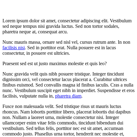
Lorem ipsum dolor sit amet, consectetur adipiscing elit. Vestibulum
sed neque tempus nisi gravida luctus. Sed non tortor sodales,
pharetra neque at, consequat arcu.
Nunc mauris massa, ornare sed nisl vel, cursus rutrum ante. In non
facilisis nisi
. Sed in porttitor erat. Nulla posuere est in lacus
consectetur, in posuere est ultricies.
Praesent sed est ut justo maximus molestie et quis leo?
Nunc gravida velit quis nibh posuere tristique. Integer tincidunt
dignissim orci, vel consectetur lacus placerat a. Curabitur ultrices
finibus euismod. Sed convallis magna id finibus iaculis. Cras a nulla
nunc. Vestibulum suscipit eget nibh in imperdiet. Suspendisse et eros
facilisis, vulputate nulla in,
pharetra diam
.
Fusce non malesuada velit. Sed tristique risus ut mauris luctus
rhoncus. Nam lobortis porttitor libero, placerat lobortis dui dapibus
non. Nullam a laoreet urna, molestie consectetur nisi. Integer
ullamcorper enim vitae felis commodo, tincidunt bibendum dui
vestibulum. Sed tellus felis, porttitor nec est sit amet, accumsan
commodo justo. Phasellus urna tortor, hendrerit nec molestie et,