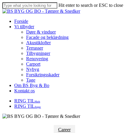
Skip
Hit enter to search or ESC to close
to
Close
main
Search
content
Menu
Forside
Vi tilbyder
Døre & vinduer
Facade og beklædning
Akustiklofter
Terrasser
Tilbygninger
Renovering
Carport
Nybyg
Forsikringsskader
Tage
Om BS Byg & Bo
Kontakt os
RING TIL
Mads
RING TIL
Jesper
Career