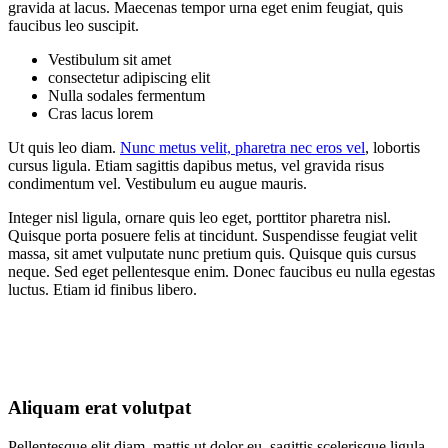
gravida at lacus. Maecenas tempor urna eget enim feugiat, quis
faucibus leo suscipit.
Vestibulum sit amet
consectetur adipiscing elit
Nulla sodales fermentum
Cras lacus lorem
Ut quis leo diam.
Nunc metus velit, pharetra nec eros vel
, lobortis
cursus ligula. Etiam sagittis dapibus metus, vel gravida risus
condimentum vel. Vestibulum eu augue mauris.
Integer nisl ligula, ornare quis leo eget, porttitor pharetra nisl.
Quisque porta posuere felis at tincidunt. Suspendisse feugiat velit
massa, sit amet vulputate nunc pretium quis. Quisque quis cursus
neque. Sed eget pellentesque enim. Donec faucibus eu nulla egestas
luctus. Etiam id finibus libero.
Aliquam erat volutpat
Pellentesque elit diam, mattis ut dolor eu, sagittis scelerisque ligula.