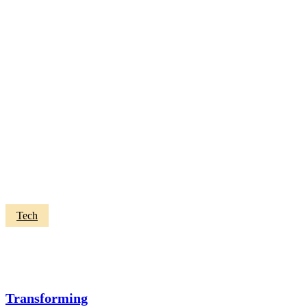
Transforming
Tech
Industries
with
Blockchain
Tech
Transforming