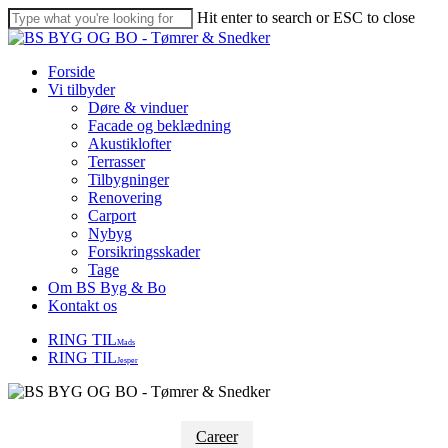
Skip
Hit enter to search or ESC to close
to
Close
main
Search
content
Menu
Forside
Vi tilbyder
Døre & vinduer
Facade og beklædning
Akustiklofter
Terrasser
Tilbygninger
Renovering
Carport
Nybyg
Forsikringsskader
Tage
Om BS Byg & Bo
Kontakt os
RING TIL
Mads
RING TIL
Jesper
Career