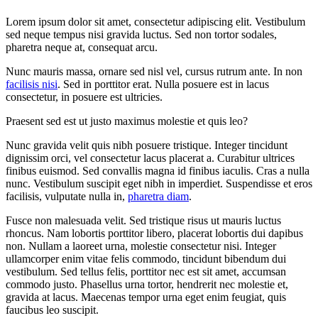
Lorem ipsum dolor sit amet, consectetur adipiscing elit. Vestibulum
sed neque tempus nisi gravida luctus. Sed non tortor sodales,
pharetra neque at, consequat arcu.
Nunc mauris massa, ornare sed nisl vel, cursus rutrum ante. In non
facilisis nisi
. Sed in porttitor erat. Nulla posuere est in lacus
consectetur, in posuere est ultricies.
Praesent sed est ut justo maximus molestie et quis leo?
Nunc gravida velit quis nibh posuere tristique. Integer tincidunt
dignissim orci, vel consectetur lacus placerat a. Curabitur ultrices
finibus euismod. Sed convallis magna id finibus iaculis. Cras a nulla
nunc. Vestibulum suscipit eget nibh in imperdiet. Suspendisse et eros
facilisis, vulputate nulla in,
pharetra diam
.
Fusce non malesuada velit. Sed tristique risus ut mauris luctus
rhoncus. Nam lobortis porttitor libero, placerat lobortis dui dapibus
non. Nullam a laoreet urna, molestie consectetur nisi. Integer
ullamcorper enim vitae felis commodo, tincidunt bibendum dui
vestibulum. Sed tellus felis, porttitor nec est sit amet, accumsan
commodo justo. Phasellus urna tortor, hendrerit nec molestie et,
gravida at lacus. Maecenas tempor urna eget enim feugiat, quis
faucibus leo suscipit.