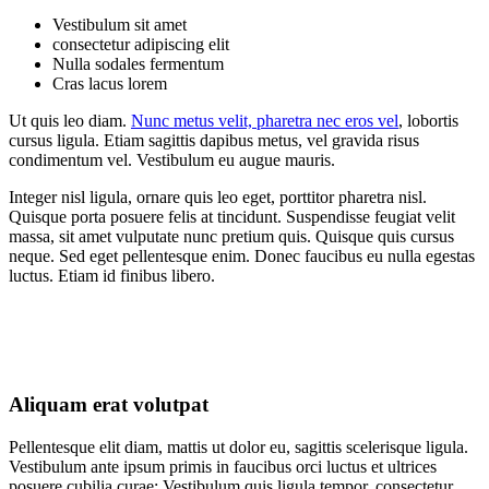
Vestibulum sit amet
consectetur adipiscing elit
Nulla sodales fermentum
Cras lacus lorem
Ut quis leo diam.
Nunc metus velit, pharetra nec eros vel
, lobortis
cursus ligula. Etiam sagittis dapibus metus, vel gravida risus
condimentum vel. Vestibulum eu augue mauris.
Integer nisl ligula, ornare quis leo eget, porttitor pharetra nisl.
Quisque porta posuere felis at tincidunt. Suspendisse feugiat velit
massa, sit amet vulputate nunc pretium quis. Quisque quis cursus
neque. Sed eget pellentesque enim. Donec faucibus eu nulla egestas
luctus. Etiam id finibus libero.
Aliquam erat volutpat
Pellentesque elit diam, mattis ut dolor eu, sagittis scelerisque ligula.
Vestibulum ante ipsum primis in faucibus orci luctus et ultrices
posuere cubilia curae; Vestibulum quis ligula tempor, consectetur